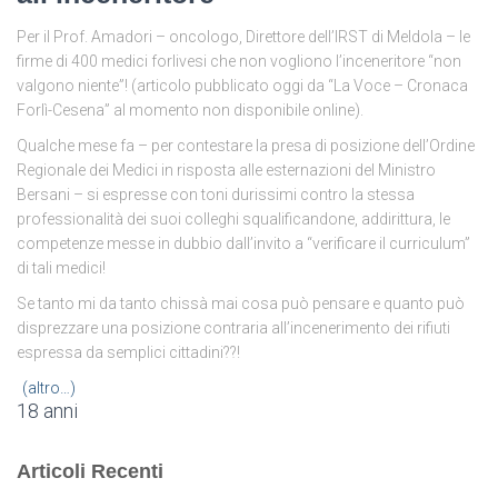
Per il Prof. Amadori – oncologo, Direttore dell’IRST di Meldola – le
firme di 400 medici forlivesi che non vogliono l’inceneritore “non
valgono niente”! (articolo pubblicato oggi da “La Voce – Cronaca
Forlì-Cesena” al momento non disponibile online).
Qualche mese fa – per contestare la presa di posizione dell’Ordine
Regionale dei Medici in risposta alle esternazioni del Ministro
Bersani – si espresse con toni durissimi contro la stessa
professionalità dei suoi colleghi squalificandone, addirittura, le
competenze messe in dubbio dall’invito a “verificare il curriculum”
di tali medici!
Se tanto mi da tanto chissà mai cosa può pensare e quanto può
disprezzare una posizione contraria all’incenerimento dei rifiuti
espressa da semplici cittadini??!
(altro…)
18 anni
Articoli Recenti