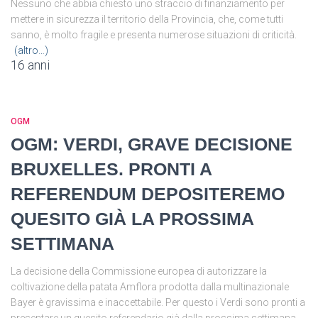
Nessuno che abbia chiesto uno straccio di finanziamento per
mettere in sicurezza il territorio della Provincia, che, come tutti
sanno, è molto fragile e presenta numerose situazioni di criticità.
(altro…)
16 anni
OGM
OGM: VERDI, GRAVE DECISIONE
BRUXELLES. PRONTI A
REFERENDUM DEPOSITEREMO
QUESITO GIÀ LA PROSSIMA
SETTIMANA
La decisione della Commissione europea di autorizzare la
coltivazione della patata Amflora prodotta dalla multinazionale
Bayer è gravissima e inaccettabile. Per questo i Verdi sono pronti a