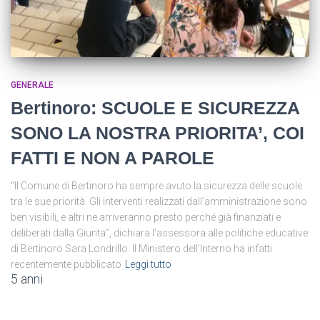
GENERALE
Bertinoro: SCUOLE E SICUREZZA
SONO LA NOSTRA PRIORITA’, COI
FATTI E NON A PAROLE
“Il Comune di Bertinoro ha sempre avuto la sicurezza delle scuole
tra le sue priorità. Gli interventi realizzati dall’amministrazione sono
ben visibili, e altri ne arriveranno presto perché già finanziati e
deliberati dalla Giunta”, dichiara l’assessora alle politiche educative
di Bertinoro Sara Londrillo. Il Ministero dell’Interno ha infatti
recentemente pubblicato
Leggi tutto
5 anni