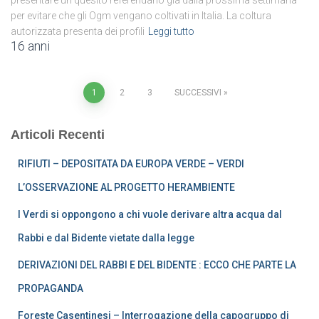
presentare un quesito referendario già dalla prossima settimana
per evitare che gli Ogm vengano coltivati in Italia. La coltura
autorizzata presenta dei profili
Leggi tutto
16 anni
Paginazione
1
2
3
SUCCESSIVI
degli
Articoli Recenti
articoli
RIFIUTI – DEPOSITATA DA EUROPA VERDE – VERDI
L’OSSERVAZIONE AL PROGETTO HERAMBIENTE
I Verdi si oppongono a chi vuole derivare altra acqua dal
Rabbi e dal Bidente vietate dalla legge
DERIVAZIONI DEL RABBI E DEL BIDENTE : ECCO CHE PARTE LA
PROPAGANDA
Foreste Casentinesi – Interrogazione della capogruppo di