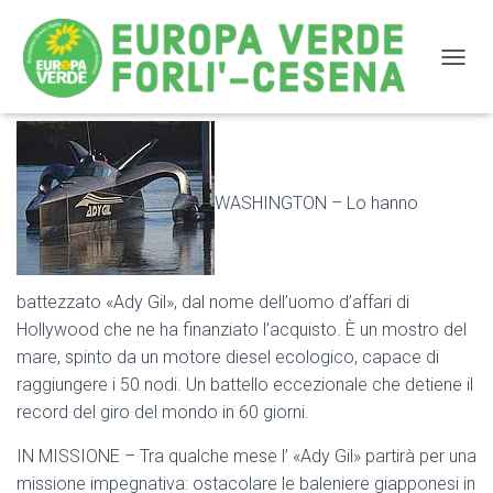
NAVIG
Un “mostro” del mare contro le baleniere
WASHINGTON – Lo hanno
battezzato «Ady Gil», dal nome dell’uomo d’affari di
Hollywood che ne ha finanziato l’acquisto. È un mostro del
mare, spinto da un motore diesel ecologico, capace di
raggiungere i 50 nodi. Un battello eccezionale che detiene il
record del giro del mondo in 60 giorni.
IN MISSIONE – Tra qualche mese l’ «Ady Gil» partirà per una
missione impegnativa: ostacolare le baleniere giapponesi in