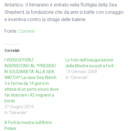
Antartico. Il trimarano è entrato nella flottiglia della Sea
Shepherd, la fondazione che da anni si batte con coraggio
e inventiva contro la strage delle balene.
Fonte:
Corriere
Correlati
I VERDI DI FORLI’
Le foto dell’inaugurazione
ADERISCONO AL *PRESIDIO
della Mostra sui poli a Forlì
IN SOLIDARIETA’ ALLA SEA
19 Gennaio 2009
WATCH* La nave Sea Watch
In "Generale"
3 è ferma da 14 giorni in
attesa di un porto sicuro dove
far sbarcare i 42 migranti a
bordo
27 Giugno 2019
In "Generale"
A Forlì la mostra sull’Anno
Polare