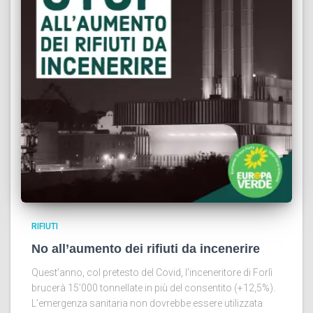
RIFIUTI
No all’aumento dei rifiuti da incenerire
Quest’anno, col pretesto del Covid, l’inceneritore di Forlì
brucerà 15’000 tonnellate in più del consentito (+12,5%).
L’emergenza sanitaria non dovrebbe essere utilizzata