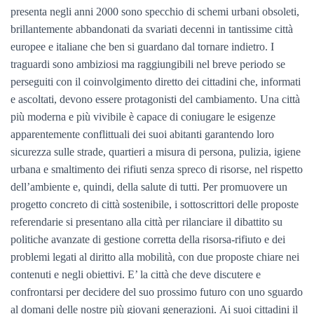
presenta negli anni 2000 sono specchio di schemi urbani obsoleti,
brillantemente abbandonati da svariati decenni in tantissime città
europee e italiane che ben si guardano dal tornare indietro.
I
traguardi sono ambiziosi ma raggiungibili nel breve periodo se
perseguiti con il coinvolgimento diretto dei cittadini che, informati
e ascoltati, devono essere protagonisti del cambiamento.
Una città
più moderna e più vivibile è capace di coniugare le esigenze
apparentemente conflittuali dei suoi abitanti garantendo loro
sicurezza sulle strade, quartieri a misura di persona, pulizia, igiene
urbana e smaltimento dei rifiuti senza spreco di risorse, nel rispetto
dell’ambiente e, quindi, della salute di tutti.
Per promuovere un
progetto concreto di città sostenibile, i sottoscrittori delle proposte
referendarie si presentano alla città per rilanciare il dibattito su
politiche avanzate di gestione corretta della risorsa-rifiuto e dei
problemi legati al diritto alla mobilità, con due proposte chiare nei
contenuti e negli obiettivi.
E’ la città che deve discutere e
confrontarsi per decidere del suo prossimo futuro con uno sguardo
al domani delle nostre più giovani generazioni.
Ai suoi cittadini il